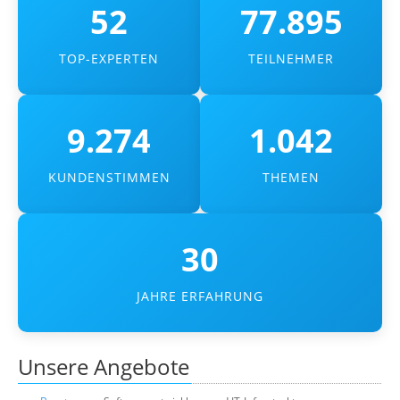
52
77.895
Über uns
Suche
TOP-EXPERTEN
TEILNEHMER
9.274
1.042
KUNDENSTIMMEN
THEMEN
30
JAHRE ERFAHRUNG
Unsere Angebote