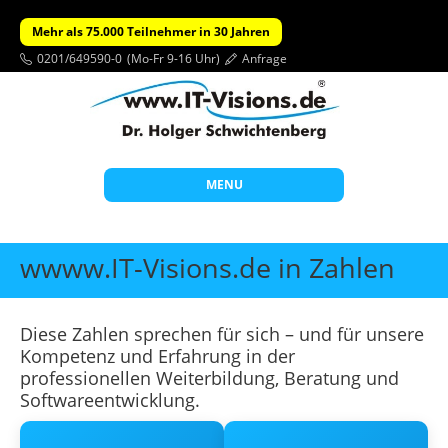
Mehr als 75.000 Teilnehmer in 30 Jahren
0201/649590-0
(Mo-Fr 9-16 Uhr)
Anfrage
MENU
Start
wwww.IT-Visions.de in Zahlen
Themen
Beratung
Diese Zahlen sprechen für sich – und für unsere
Kompetenz und Erfahrung in der
Individuelle Schulungen
professionellen Weiterbildung, Beratung und
Offene Seminare
Softwareentwicklung.
Wissen