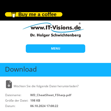
Buy me a coffee
MENU
Start
Download
Themen
Beratung
Möchten Sie die folgende Datei herunterladen?
Individuelle Schulungen
Dateiname:
WD_CheatSheet_FSharp.pdf
Offene Seminare
Größe der Datei:
198 KB
Datum:
06.10.2024 17:08:22
Wissen