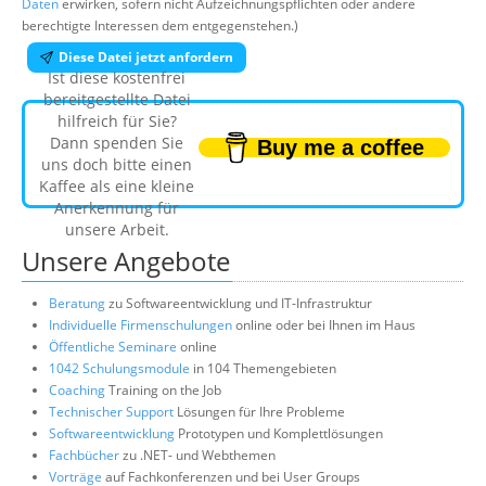
Daten
erwirken, sofern nicht Aufzeichnungspflichten oder andere
berechtigte Interessen dem entgegenstehen.)
Diese Datei jetzt anfordern
Ist diese kostenfrei
bereitgestellte Datei
hilfreich für Sie?
Dann spenden Sie
Buy me a coffee
uns doch bitte einen
Kaffee als eine kleine
Anerkennung für
unsere Arbeit.
Unsere Angebote
Beratung
zu Softwareentwicklung und IT-Infrastruktur
Individuelle Firmenschulungen
online oder bei Ihnen im Haus
Öffentliche Seminare
online
1042 Schulungsmodule
in 104 Themengebieten
Coaching
Training on the Job
Technischer Support
Lösungen für Ihre Probleme
Softwareentwicklung
Prototypen und Komplettlösungen
Fachbücher
zu .NET- und Webthemen
Vorträge
auf Fachkonferenzen und bei User Groups