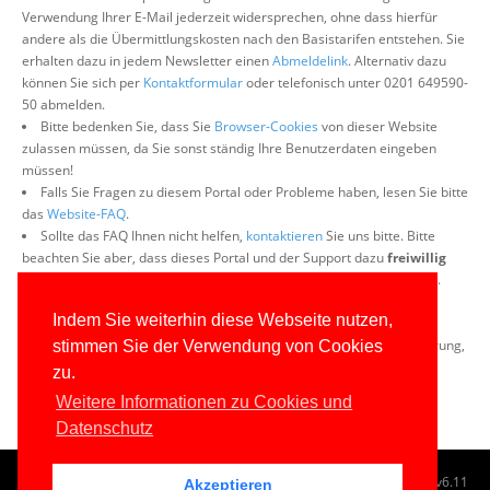
Verwendung Ihrer E-Mail jederzeit widersprechen, ohne dass hierfür
andere als die Übermittlungskosten nach den Basistarifen entstehen. Sie
erhalten dazu in jedem Newsletter einen
Abmeldelink
. Alternativ dazu
können Sie sich per
Kontaktformular
oder telefonisch unter 0201 649590-
50 abmelden.
Bitte bedenken Sie, dass Sie
Browser-Cookies
von dieser Website
zulassen müssen, da Sie sonst ständig Ihre Benutzerdaten eingeben
müssen!
Falls Sie Fragen zu diesem Portal oder Probleme haben, lesen Sie bitte
das
Website-FAQ
.
Sollte das FAQ Ihnen nicht helfen,
kontaktieren
Sie uns bitte. Bitte
beachten Sie aber, dass dieses Portal und der Support dazu
freiwillig
und ehrenamtlich
ist. Daher kann eine Antwort einige Tage dauern.
Wenn Sie mit der Registrierung für den Newsletter nicht
Indem Sie weiterhin diese Webseite nutzen,
einverstanden sind, können Sie diese Datei nicht auf diesem Wege
beziehen. Bitte melden Sie sich dann ggf. bei uns
telefonisch
zur Klärung,
stimmen Sie der Verwendung von Cookies
auf welchem Wege Sie die Datei erhalten können.
zu.
Weitere Informationen zu Cookies und
Datenschutz
© 1996-2026
www.IT-Visions.de
-
Dr. Holger Schwichtenberg
v6.11
Akzeptieren