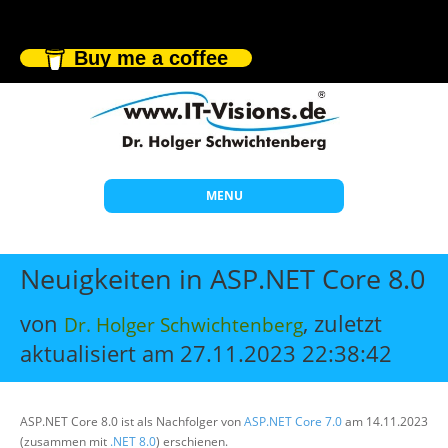
Buy me a coffee
MENU
Start
Neuigkeiten in ASP.NET Core 8.0
Themen
von
, zuletzt
Dr. Holger Schwichtenberg
Beratung
aktualisiert am 27.11.2023 22:38:42
Individuelle Schulungen
Offene Seminare
ASP.NET Core 8.0 ist als Nachfolger von
ASP.NET Core 7.0
am 14.11.2023
Wissen
(zusammen mit
.NET 8.0
) erschienen.