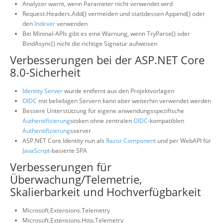
Analyzer warnt, wenn Parameter nicht verwendet wird
Request.Headers.Add() vermeiden und stattdessen Append() oder
den
Indexer
verwenden
Bei Mininal-APIs gibt es eine Warnung, wenn TryParse() oder
BindAsync() nicht die richtige Signatur aufweisen
Verbesserungen bei der ASP.NET Core
8.0-Sicherheit
Identity Server
wurde entfernt aus den Projektvorlagen
OIDC
mit beliebigen Servern kann aber weiterhin verwendet werden
Bessere Unterstützung für eigene anwendungsspezifische
Authentifizierung
stoken ohne zentralen
OIDC
-kompatiblen
Authentifizierung
sserver
ASP.NET Core Identity nun als
Razor Component
und per WebAPI für
JavaScript
-basierte SPA
Verbesserungen für
Überwachung/Telemetrie,
Skalierbarkeit und Hochverfügbarkeit
Microsoft.Extensions.Telemetry
Microsoft.Extensions.Http.Telemetry