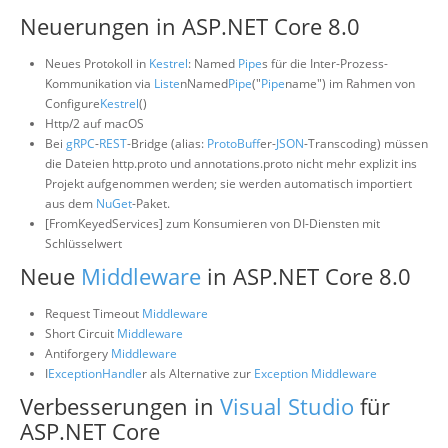
Neuerungen in ASP.NET Core 8.0
Über uns
Suche
Neues Protokoll in
Kestrel
: Named
Pipe
s für die Inter-Prozess-
Kommunikation via
Liste
nNamed
Pipe
("
Pipe
name") im Rahmen von
Configure
Kestrel
()
Http/2 auf macOS
Bei
gRPC
-
REST
-Bridge (alias:
ProtoBuf
fer-
JSON
-Transcoding) müssen
die Dateien http.proto und annotations.proto nicht mehr explizit ins
Projekt aufgenommen werden; sie werden automatisch importiert
aus dem
NuGet
-Paket.
[FromKeyedServices] zum Konsumieren von DI-Diensten mit
Schlüsselwert
Neue
Middleware
in ASP.NET Core 8.0
Request Timeout
Middleware
Short Circuit
Middleware
Antiforgery
Middleware
I
Exception
Handle
r als Alternative zur
Exception
Middleware
Verbesserungen in
Visual Studio
für
ASP.NET Core