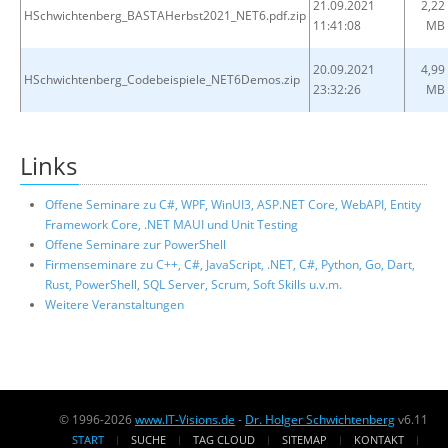
21.09.2021
2,22
HSchwichtenberg_BASTAHerbst2021_NET6.pdf.zip
11:41:08
MB
20.09.2021
4,99
HSchwichtenberg_Codebeispiele_NET6Demos.zip
23:32:26
MB
Links
Offene Seminare zu C#, WPF, WinUI3, ASP.NET Core, WebAPI, Entity
Framework Core, .NET MAUI und Unit Testing
Offene Seminare zur PowerShell
Firmenseminare zu C++, C#, JavaScript, .NET, C#, Python, Go, Dart,
Rust, PowerShell, SQL Server, Scrum, Soft Skills u.v.m.
Weitere Veranstaltungen
© 1996-2026
www.IT-Visions.de
-
Dr. Holger Schwichtenberg
v6.11
START
SUCHE
TAG CLOUD
SITEMAP
KONTAKT