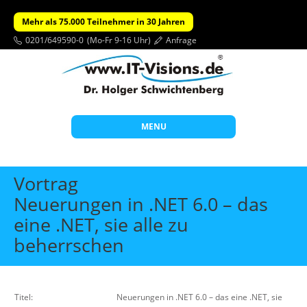
Mehr als 75.000 Teilnehmer in 30 Jahren
0201/649590-0
(Mo-Fr 9-16 Uhr)
Anfrage
MENU
Start
Vortrag
Themen
Neuerungen in .NET 6.0 – das
eine .NET, sie alle zu
Beratung
beherrschen
Individuelle Schulungen
Offene Seminare
Wissen
Titel:
Neuerungen in .NET 6.0 – das eine .NET, sie