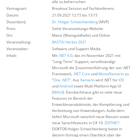
alle zu beherrschen
Über uns
Vortragsart:
Breakout Session auf Fachkonferenz
Datum:
Suche
21.09.2021 12:15 bis 13:15
Dozent(en):
Dr. Holger Schwichtenberg
(MVP)
Preis:
Siehe Veranstaltungs-Website
Ort:
Mainz (Rheingoldhalle) und Online
Veranstaltung:
BASTA! Herbst 2021
Veranstalter:
Software und Support Media
Inhalt:
Mit
.NET 6.0
, das im November 2021 mit
"Long-Term"-Support, vervollständigt
Microsoft die Zusammenführung der von .NET
Framework,
.NET Core
und
Mono
/
Xamarin
zu
"
One .NET
". Aus
Xamarin
wird .NET for
iOS
und
Android
sowie Multi-Platform App UI
(
MAUI
). Darüberhinaus gibt es viele neue
Features im Bereich der
Entwicklerproduktivität, der Kompilierung und
Verbreitung von Anwendungen. Außerdem
liefert Microsoft natürlich neue Klassen sowie
neue Sprachfeatures in C# 10.
DOTNET
-
DOKTOR Holger Schwichtenberg bietet in
diesem Vortrag einen Überblick über die