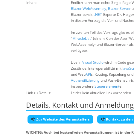
Inhalt:
Endlich kann man echte Single Page 
Blazor WebAssembly
,
Blazor Server
u
Blazor bereit.
.NET
-Experte Dr. Holge
in diesem Vortrag die Vor- und Nachte
Im zweiten Teil des Vortrags gibt es 
"
MiracleList
" (einem Klon der App "Wu
WebAssembly- und Blazor-Server- als
verfügbar.
Live in
Visual Studio
wird im Code geze
Zustände, Interoperabilität mit
JavaScr
und Web
API
s, Routing, Kapselung un
Authentifizierung
und Push-Benachrich
insbesondere
Steuerelement
e.
Link zu Details:
Leider kein aktueller Link vorhanden
Details, Kontakt und Anmeldung
Zur Website des Veranstalters
Kontakt zu den
WICHTIG: Auch bei kostenfreien Veranstaltungen ist in der 