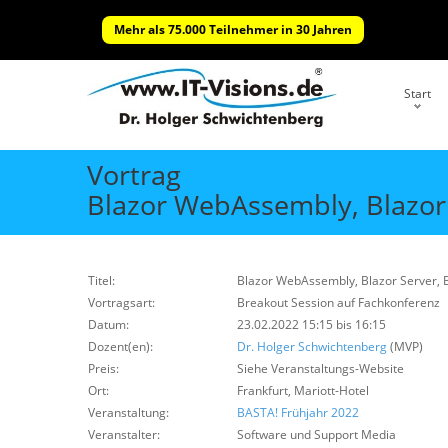
Mehr als 75.000 Teilnehmer in 30 Jahren
Start
Vortrag
Blazor WebAssembly, Blazor
Titel:
Blazor WebAssembly, Blazor Server, 
Vortragsart:
Breakout Session auf Fachkonferenz
Datum:
23.02.2022 15:15 bis 16:15
Dozent(en):
Dr. Holger Schwichtenberg
(MVP)
Preis:
Siehe Veranstaltungs-Website
Ort:
Frankfurt, Mariott-Hotel
Veranstaltung:
BASTA! Frühjahr 2022
Veranstalter:
Software und Support Media