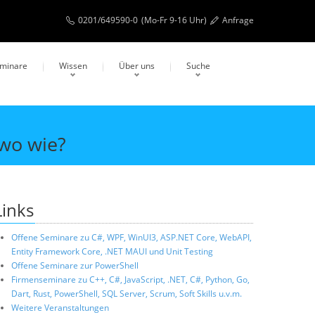
0201/649590-0
(Mo-Fr 9-16 Uhr)
Anfrage
eminare
Wissen
Über uns
Suche
wo wie?
Links
Offene Seminare zu C#, WPF, WinUI3, ASP.NET Core, WebAPI,
Entity Framework Core, .NET MAUI und Unit Testing
Offene Seminare zur PowerShell
Firmenseminare zu C++, C#, JavaScript, .NET, C#, Python, Go,
Dart, Rust, PowerShell, SQL Server, Scrum, Soft Skills u.v.m.
Weitere Veranstaltungen