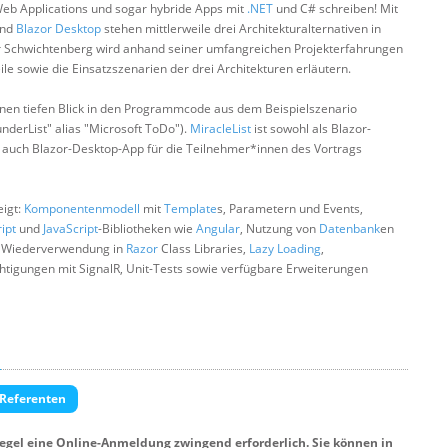
Web Applications und sogar hybride Apps mit
.NET
und C# schreiben! Mit
nd
Blazor Desktop
stehen mittlerweile drei Architekturalternativen in
r Schwichtenberg wird anhand seiner umfangreichen Projekterfahrungen
ile sowie die Einsatzszenarien der drei Architekturen erläutern.
einen tiefen Blick in den Programmcode aus dem Beispielszenario
nderList" alias "Microsoft ToDo").
MiracleList
ist sowohl als Blazor-
 auch Blazor-Desktop-App für die Teilnehmer*innen des Vortrags
igt:
Komponentenmodell
mit
Template
s, Parametern und Events,
ipt
und
JavaScript
-Bibliotheken wie
Angular
, Nutzung von
Datenbank
en
d Wiederverwendung in
Razor
Class Libraries,
Lazy Loading
,
tigungen mit SignalR, Unit-Tests sowie verfügbare Erweiterungen
 Referenten
Regel eine Online-Anmeldung zwingend erforderlich. Sie können in