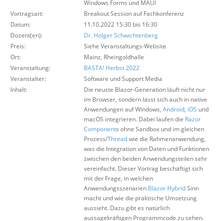
Windows Forms und MAUI
Über uns
Vortragsart:
Breakout Session auf Fachkonferenz
Datum:
Suche
11.10.2022 15:30 bis 16:30
Dozent(en):
Dr. Holger Schwichtenberg
Preis:
Siehe Veranstaltungs-Website
Ort:
Mainz, Rheingoldhalle
Veranstaltung:
BASTA! Herbst 2022
Veranstalter:
Software und Support Media
Inhalt:
Die neuste Blazor-Generation läuft nicht nur
im Browser, sondern lässt sich auch in native
Anwendungen auf Windows,
Android
,
iOS
und
macOS integrieren. Dabei laufen die
Razor
Component
s ohne Sandbox und im gleichen
Prozess/
Thread
wie die Rahmenanwendung,
was die Integration von Daten und Funktionen
zwischen den beiden Anwendungsteilen sehr
vereinfacht. Dieser Vortrag beschäftigt sich
mit der Frage, in welchen
Anwendungsszenarien
Blazor Hybrid
Sinn
macht und wie die praktische Umsetzung
aussieht. Dazu gibt es natürlich
aussagekräftigen Programmcode zu sehen.