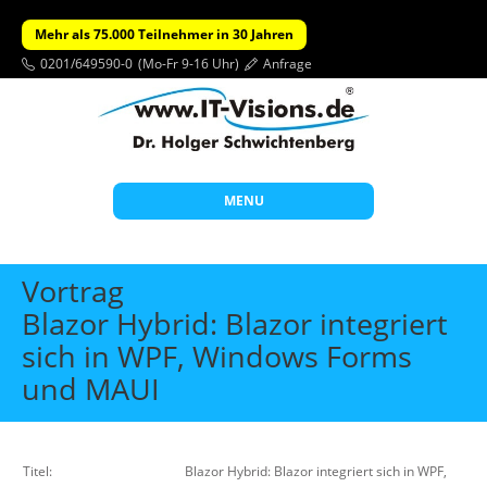
Mehr als 75.000 Teilnehmer in 30 Jahren
0201/649590-0
(Mo-Fr 9-16 Uhr)
Anfrage
MENU
Start
Vortrag
Themen
Blazor Hybrid: Blazor integriert
sich in WPF, Windows Forms
Beratung
und MAUI
Individuelle Schulungen
Offene Seminare
Wissen
Titel:
Blazor Hybrid: Blazor integriert sich in WPF,