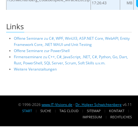
17:26:43
MB
Links
Offene Seminare zu C#, WPF, WinUI3, ASP.NET Core, WebAPI, Entity
Framework Core, .NET MAUI und Unit Testing
Offene Seminare zur PowerShell
Firmenseminare zu C++, C#, JavaScript, .NET, C#, Python, Go, Dart,
Rust, PowerShell, SQL Server, Scrum, Soft Skills u.v.m.
Weitere Veranstaltungen
© 1996-2026
www.IT-Visions.de
-
Dr. Holger Schwichtenberg
v6.11
START
SUCHE
TAG CLOUD
SITEMAP
KONTAKT
IMPRESSUM
RECHTLICHES