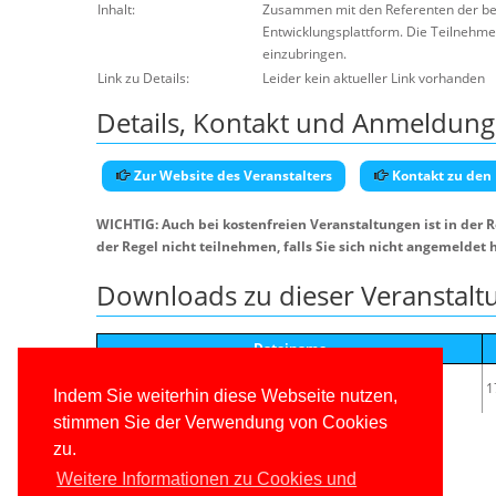
Inhalt:
Zusammen mit den Referenten der be
Entwicklungsplattform. Die Teilnehme
einzubringen.
Link zu Details:
Leider kein aktueller Link vorhanden
Details, Kontakt und Anmeldung
Zur Website des Veranstalters
Kontakt zu den
WICHTIG: Auch bei kostenfreien Veranstaltungen ist in der 
der Regel nicht teilnehmen, falls Sie sich nicht angemeldet 
Downloads zu dieser Veranstalt
Dateiname
BetterCodeNET8_FrageDiskussionsrunde.pdf.zip
1
Indem Sie weiterhin diese Webseite nutzen,
stimmen Sie der Verwendung von Cookies
zu.
Weitere Informationen zu Cookies und