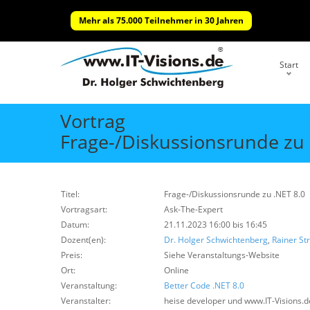
Mehr als 75.000 Teilnehmer in 30 Jahren
Start
Vortrag
Frage-/Diskussionsrunde zu 
Titel:
Frage-/Diskussionsrunde zu .NET 8.0
Vortragsart:
Ask-The-Expert
Datum:
21.11.2023 16:00 bis 16:45
Dozent(en):
Dr. Holger Schwichtenberg
,
Rainer St
Preis:
Siehe Veranstaltungs-Website
Ort:
Online
Veranstaltung:
Better Code .NET 8.0
Veranstalter:
heise developer und www.IT-Visions.d