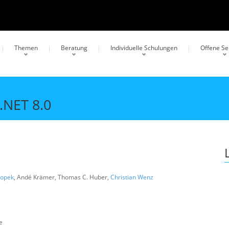
Themen
Beratung
Individuelle Schulungen
Offene S
.NET 8.0
ropek
, Andé Krämer, Thomas C. Huber,
Christian Wenz
e