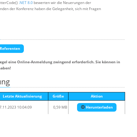
tterCode()
.NET 8.0
bewerten wir die Neuerungen der
nden der Konferenz haben die Gelegenheit, sich mit Fragen
 Referenten
Regel eine Online-Anmeldung zwingend erforderlich. Sie können in
haben!
ung
Letzte Aktualisierung
Größe
Aktion
7.11.2023 10:04:09
0,59 MB
Herunterladen