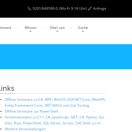
0201/649590-0
(Mo-Fr 9-16 Uhr)
Anfrage
eminare
Wissen
Über uns
Suche
Links
Offene Seminare zu C#, WPF, WinUI3, ASP.NET Core, WebAPI,
Entity Framework Core, .NET MAUI und Unit Testing
Offene Seminare zur PowerShell
Firmenseminare zu C++, C#, JavaScript, .NET, C#, Python, Go,
Dart, Rust, PowerShell, SQL Server, Scrum, Soft Skills u.v.m.
Weitere Veranstaltungen