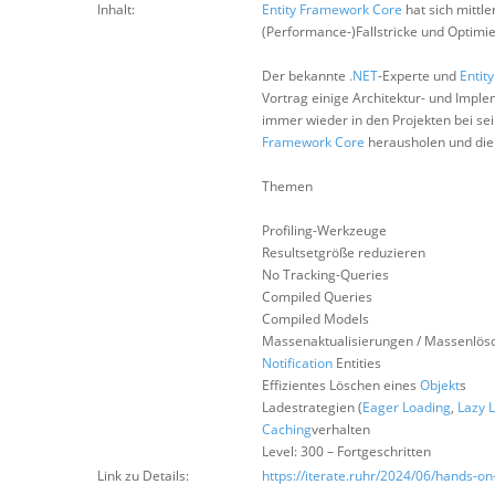
Inhalt:
Entity Framework Core
hat sich mittle
(Performance-)Fallstricke und Optimi
Der bekannte
.NET
-Experte und
Entit
Vortrag einige Architektur- und Imple
immer wieder in den Projekten bei sei
Framework Core
herausholen und die 
Themen
Profiling-Werkzeuge
Resultsetgröße reduzieren
No Tracking-Queries
Compiled Queries
Compiled Models
Massenaktualisierungen / Massenlös
Notification
Entities
Effizientes Löschen eines
Objekt
s
Ladestrategien (
Eager Loading
,
Lazy 
Caching
verhalten
Level: 300 – Fortgeschritten
Link zu Details:
https://iterate.ruhr/2024/06/hands-o