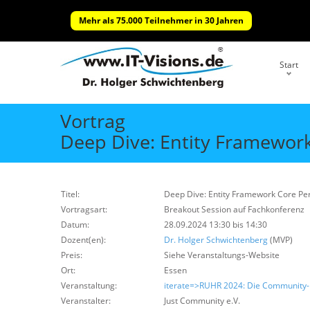
Mehr als 75.000 Teilnehmer in 30 Jahren
Start
Vortrag
Deep Dive: Entity Framewor
Titel:
Deep Dive: Entity Framework Core P
Vortragsart:
Breakout Session auf Fachkonferenz
Datum:
28.09.2024 13:30 bis 14:30
Dozent(en):
Dr. Holger Schwichtenberg
(MVP)
Preis:
Siehe Veranstaltungs-Website
Ort:
Essen
Veranstaltung:
iterate=>RUHR 2024: Die Community-
Veranstalter:
Just Community e.V.