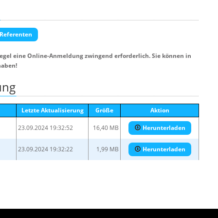
 Referenten
Regel eine Online-Anmeldung zwingend erforderlich. Sie können in
haben!
ung
Letzte Aktualisierung
Größe
Aktion
23.09.2024 19:32:52
16,40 MB
Herunterladen
23.09.2024 19:32:22
1,99 MB
Herunterladen