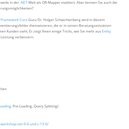
rweile in der
.NET
-Welt als OR-Mapper etabliert. Aber kennen Sie auch die
erungsmöglichkeiten?
y Framework Core
-Guru Dr. Holger Schwichtenberg wird in diesem
mentierungsfehler thematisieren, die er in seinen Beratungseinsätzen
nen Kunden sieht. Er zeigt Ihnen einige Tricks, wie Sie mehr aus
Entity
Leistung verbessern.
chen
Loading
, Pre-Loading, Query Splitting)
n-workshop-net-9-0-und-c-13-0/