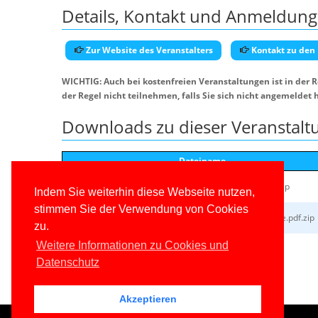
Details, Kontakt und Anmeldung
Zur Website des Veranstalters
Kontakt zu den
WICHTIG: Auch bei kostenfreien Veranstaltungen ist in der 
der Regel nicht teilnehmen, falls Sie sich nicht angemeldet 
Downloads zu dieser Veranstalt
Dateiname
HSchwichtenberg_EFCore80_Buch_Beispiele_v12.10.1.zip
Indem Sie weiterhin diese Webseite nutzen,
stimmen Sie der Verwendung von Cookies
HSchwichtenberg_IterateRuhr2024_EFCorePerformance.pdf.zip
zu.
Weitere Informationen zu Cookies und
Datenschutz
Akzeptieren