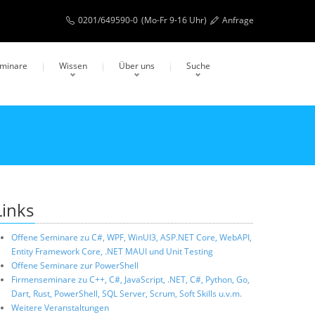
0201/649590-0
(Mo-Fr 9-16 Uhr)
Anfrage
eminare
Wissen
Über uns
Suche
Links
Offene Seminare zu C#, WPF, WinUI3, ASP.NET Core, WebAPI,
Entity Framework Core, .NET MAUI und Unit Testing
Offene Seminare zur PowerShell
Firmenseminare zu C++, C#, JavaScript, .NET, C#, Python, Go,
Dart, Rust, PowerShell, SQL Server, Scrum, Soft Skills u.v.m.
Weitere Veranstaltungen