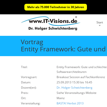
Mehr als 75.000 Teilnehmer in 30 Jahren
Start
Vortrag
Entity Framework: Gute und 
Titel:
Entity Framework: Gute und schlechte
Softwarearchitekturen
Vortragsart:
Breakout Session auf Fachkonferenz
Datum:
25.09.2013 15:30 bis 16:45
Dozent(en):
Dr. Holger Schwichtenberg
Preis:
Siehe Veranstaltungs-Website
Ort:
Mainz
Veranstaltung:
BASTA! Herbst 2013