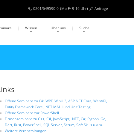
0201/649590-0
(Mo-Fr 9-16 Uhr)
Anfrage
eminare
Wissen
Über uns
Suche
Links
Offene Seminare zu C#, WPF, WinUI3, ASP.NET Core, WebAPI,
Entity Framework Core, .NET MAUI und Unit Testing
Offene Seminare zur PowerShell
Firmenseminare zu C++, C#, JavaScript, .NET, C#, Python, Go,
Dart, Rust, PowerShell, SQL Server, Scrum, Soft Skills u.v.m.
Weitere Veranstaltungen