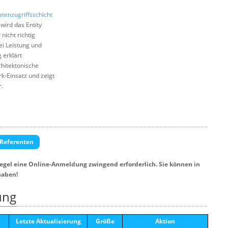
tenzugriffsschicht
wird das Entity
nicht richtig
ei Leistung und
 erklärt
chitektonische
k-Einsatz und zeigt
r.
 Referenten
Regel eine Online-Anmeldung zwingend erforderlich. Sie können in
haben!
ung
Letzte Aktualisierung
Größe
Aktion