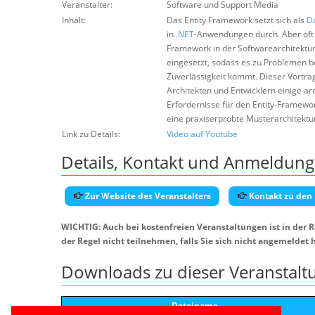
Veranstalter:
Software und Support Media
Inhalt:
Das Entity Framework setzt sich als
Da
in
.NET
-Anwendungen durch. Aber oft 
Framework in der Softwarearchitektur 
eingesetzt, sodass es zu Problemen b
Zuverlässigkeit kommt. Dieser Vortrag
Architekten und Entwicklern einige ar
Erfordernisse für den Entity-Framewor
eine praxiserprobte Musterarchitektu
Link zu Details:
Video auf Youtube
Details, Kontakt und Anmeldung
Zur Website des Veranstalters
Kontakt zu den
WICHTIG: Auch bei kostenfreien Veranstaltungen ist in der 
der Regel nicht teilnehmen, falls Sie sich nicht angemeldet 
Downloads zu dieser Veranstalt
Dateiname