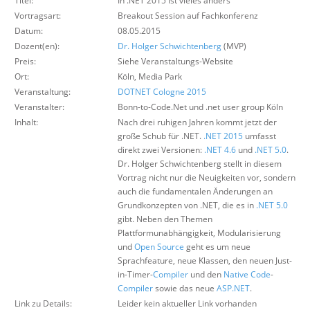
Titel:
In .NET 2015 ist vieles anders
Über uns
Vortragsart:
Breakout Session auf Fachkonferenz
Datum:
08.05.2015
Suche
Dozent(en):
Dr. Holger Schwichtenberg
(MVP)
Preis:
Siehe Veranstaltungs-Website
Ort:
Köln, Media Park
Veranstaltung:
DOTNET Cologne 2015
Veranstalter:
Bonn-to-Code.Net und .net user group Köln
Inhalt:
Nach drei ruhigen Jahren kommt jetzt der
große Schub für .NET.
.NET 2015
umfasst
direkt zwei Versionen:
.NET 4.6
und
.NET 5.0
.
Dr. Holger Schwichtenberg stellt in diesem
Vortrag nicht nur die Neuigkeiten vor, sondern
auch die fundamentalen Änderungen an
Grundkonzepten von .NET, die es in
.NET 5.0
gibt. Neben den Themen
Plattformunabhängigkeit, Modularisierung
und
Open Source
geht es um neue
Sprachfeature, neue Klassen, den neuen Just-
in-Timer-
Compiler
und den
Native Code
-
Compiler
sowie das neue
ASP.NET
.
Link zu Details:
Leider kein aktueller Link vorhanden