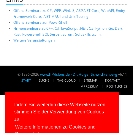
Offene Seminare zu C#, WPF, WinUI3, ASP.NET Core, WebAPI, Entity
Framework Core, .NET MAUI und Unit Testing
Offene Seminare zur PowerShell
Firmenseminare zu C++, C#, JavaScript, .NET, C#, Python, Go, Dart,
Rust, PowerShell, SQL Server, Scrum, Soft Skills u.v.m.
Weitere Veranstaltungen
© 1996-2026
www.IT-Visions.de
-
Dr. Holger Schwichtenberg
v6.11
START
SUCHE
TAG CLOUD
SITEMAP
KONTAKT
IMPRESSUM
RECHTLICHES
Indem Sie weiterhin diese Webseite nutzen,
stimmen Sie der Verwendung von Cookies
zu.
Weitere Informationen zu Cookies und