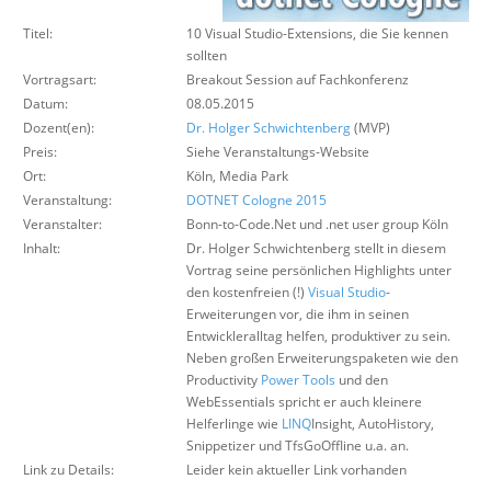
Über uns
Titel:
10 Visual Studio-Extensions, die Sie kennen
Suche
sollten
Vortragsart:
Breakout Session auf Fachkonferenz
Datum:
08.05.2015
Dozent(en):
Dr. Holger Schwichtenberg
(MVP)
Preis:
Siehe Veranstaltungs-Website
Ort:
Köln, Media Park
Veranstaltung:
DOTNET Cologne 2015
Veranstalter:
Bonn-to-Code.Net und .net user group Köln
Inhalt:
Dr. Holger Schwichtenberg stellt in diesem
Vortrag seine persönlichen Highlights unter
den kostenfreien (!)
Visual Studio
-
Erweiterungen vor, die ihm in seinen
Entwickleralltag helfen, produktiver zu sein.
Neben großen Erweiterungspaketen wie den
Productivity
Power Tools
und den
WebEssentials spricht er auch kleinere
Helferlinge wie
LINQ
Insight, AutoHistory,
Snippetizer und TfsGoOffline u.a. an.
Link zu Details:
Leider kein aktueller Link vorhanden