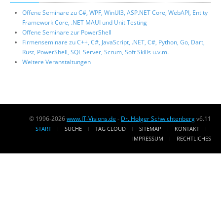
Offene Seminare zu C#, WPF, WinUI3, ASP.NET Core, WebAPI, Entity
Framework Core, .NET MAUI und Unit Testing
Offene Seminare zur PowerShell
Firmenseminare zu C++, C#, JavaScript, .NET, C#, Python, Go, Dart,
Rust, PowerShell, SQL Server, Scrum, Soft Skills u.v.m.
Weitere Veranstaltungen
© 1996-2026
www.IT-Visions.de
-
Dr. Holger Schwichtenberg
v6.11
START
SUCHE
TAG CLOUD
SITEMAP
KONTAKT
IMPRESSUM
RECHTLICHES