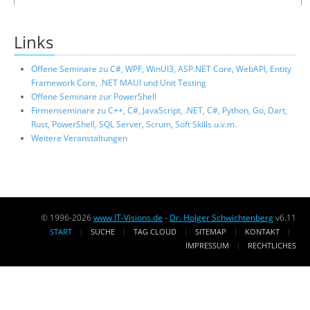
Links
Offene Seminare zu C#, WPF, WinUI3, ASP.NET Core, WebAPI, Entity
Framework Core, .NET MAUI und Unit Testing
Offene Seminare zur PowerShell
Firmenseminare zu C++, C#, JavaScript, .NET, C#, Python, Go, Dart,
Rust, PowerShell, SQL Server, Scrum, Soft Skills u.v.m.
Weitere Veranstaltungen
© 1996-2026
www.IT-Visions.de
-
Dr. Holger Schwichtenberg
v6.11
START
SUCHE
TAG CLOUD
SITEMAP
KONTAKT
IMPRESSUM
RECHTLICHES