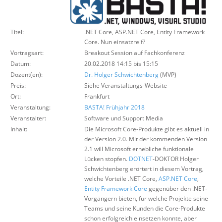
Über uns
Suche
Titel:
.NET Core, ASP.NET Core, Entity Framework
Core. Nun einsatzreif?
Vortragsart:
Breakout Session auf Fachkonferenz
Datum:
20.02.2018 14:15 bis 15:15
Dozent(en):
Dr. Holger Schwichtenberg
(MVP)
Preis:
Siehe Veranstaltungs-Website
Ort:
Frankfurt
Veranstaltung:
BASTA! Frühjahr 2018
Veranstalter:
Software und Support Media
Inhalt:
Die Microsoft Core-Produkte gibt es aktuell in
der Version 2.0. Mit der kommenden Version
2.1 will Microsoft erhebliche funktionale
Lücken stopfen.
DOTNET
-DOKTOR Holger
Schwichtenberg erörtert in diesem Vortrag,
welche Vorteile .NET Core,
ASP.NET Core
,
Entity Framework Core
gegenüber den .NET-
Vorgängern bieten, für welche Projekte seine
Teams und seine Kunden die Core-Produkte
schon erfolgreich einsetzen konnte, aber